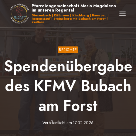
Zum
Pfarreiengemeinschaft Maria Magdalena
im unteren Regental
Inhalt
Diesenbach | Eitlbrunn | Kirchberg | Ramspau |
Regenstauf | Steinsberg mit Bubach am Forst |
springen
Zeitlarn
BERICHTE
Spendenübergabe
des KFMV Bubach
am Forst
Veröffentlicht am
17.02.2026