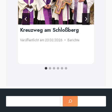
Kreuzweg am Schloßberg
10
Se
Veröffentlicht am
23.03.2026
Berichte
Re
Verö
Suchen