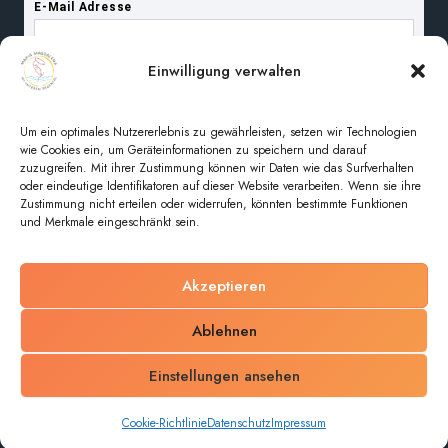
Einwilligung verwalten
Um ein optimales Nutzererlebnis zu gewährleisten, setzen wir Technologien
wie Cookies ein, um Geräteinformationen zu speichern und darauf
zuzugreifen. Mit ihrer Zustimmung können wir Daten wie das Surfverhalten
oder eindeutige Identifikatoren auf dieser Website verarbeiten. Wenn sie ihre
Zustimmung nicht erteilen oder widerrufen, könnten bestimmte Funktionen
und Merkmale eingeschränkt sein.
Akzeptieren
© 2026 Pfarreiengemeinschaft Maria Magdalena im
Ablehnen
unteren Regental
Einstellungen ansehen
Impressum
Datenschutz
Cookie-Richtlinie
Cookie-Richtlinie
Datenschutz
Impressum