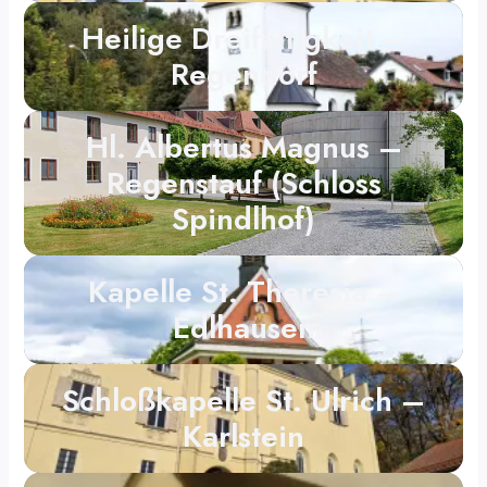
Heilige Dreifaltigkeit –
Regendorf
Hl. Albertus Magnus –
Regenstauf (Schloss
Spindlhof)
Kapelle St. Theresia –
Edlhausen
Schloßkapelle St. Ulrich –
Karlstein