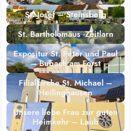
St. Josef – Steinsberg
St. Bartholomäus -Zeitlarn
Expositur St. Peter und Paul
– Bubach am Forst
Filialkirche St. Michael –
Heilinghausen
Unsere liebe Frau zur guten
Heimkehr – Laub