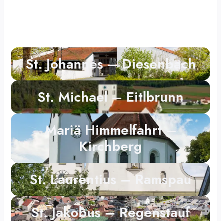
St. Johannes – Diesenbach
St. Michael – Eitlbrunn
Mariä Himmelfahrt –
Kirchberg
St. Laurentius – Ramspau
St. Jakobus – Regenstauf