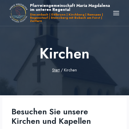
Zum
Pfarreiengemeinschaft Maria Magdalena
im unteren Regental
Inhalt
Diesenbach | Eitlbrunn | Kirchberg | Ramspau |
Regenstauf | Steinsberg mit Bubach am Forst |
springen
Zeitlarn
Kirchen
Start
/
Kirchen
Besuchen Sie unsere
Kirchen und Kapellen