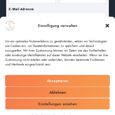
Einwilligung verwalten
Um ein optimales Nutzererlebnis zu gewährleisten, setzen wir Technologien
wie Cookies ein, um Geräteinformationen zu speichern und darauf
zuzugreifen. Mit ihrer Zustimmung können wir Daten wie das Surfverhalten
oder eindeutige Identifikatoren auf dieser Website verarbeiten. Wenn sie ihre
Zustimmung nicht erteilen oder widerrufen, könnten bestimmte Funktionen
und Merkmale eingeschränkt sein.
Akzeptieren
© 2026 Pfarreiengemeinschaft Maria Magdalena im
Ablehnen
unteren Regental
Einstellungen ansehen
Impressum
Datenschutz
Cookie-Richtlinie