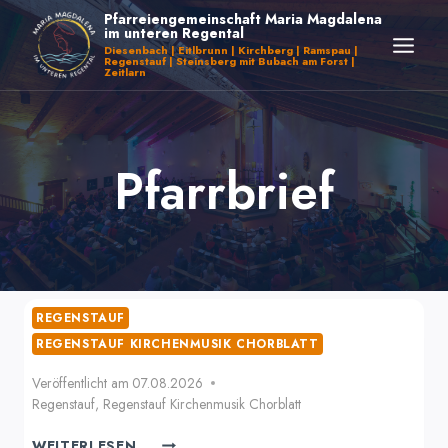
Zum
Pfarreiengemeinschaft Maria Magdalena
im unteren Regental
Inhalt
Diesenbach | Eitlbrunn | Kirchberg | Ramspau |
Regenstauf | Steinsberg mit Bubach am Forst |
springen
Zeitlarn
Pfarrbrief
REGENSTAUF
REGENSTAUF KIRCHENMUSIK CHORBLATT
Veröffentlicht am
07.08.2026
Regenstauf
,
Regenstauf Kirchenmusik Chorblatt
WEITERLESEN ...