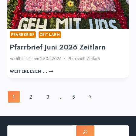
PFARRBRIEF
ZEITLARN
Pfarrbrief Juni 2026 Zeitlarn
Veröffentlicht am
29.05.2026
Pfarrbrief
,
Zeitlarn
PFARRBRIEF
WEITERLESEN ...
JUNI
2026
ZEITLARN
Seitennavigation
Nächste
1
2
3
…
5
Seite
Suchen