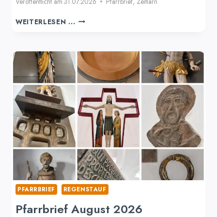
Veröffentlicht am
31.07.2026
Pfarrbrief
,
Zeitlarn
PFARRBRIEF
WEITERLESEN ...
AUGUST/SEPTEMBER
2026
ZEITLARN
PFARRBRIEF
REGENSTAUF
Pfarrbrief August 2026