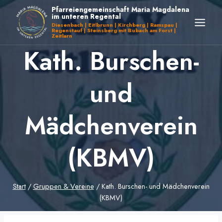
Zum
Pfarreiengemeinschaft Maria Magdalena
im unteren Regental
Inhalt
Diesenbach | Eitlbrunn | Kirchberg | Ramspau |
Regenstauf | Steinsberg mit Bubach am Forst |
springen
Zeitlarn
Kath. Burschen-
und
Mädchenverein
(KBMV)
Start
/
Gruppen & Vereine
/
Kath. Burschen- und Mädchenverein
(KBMV)