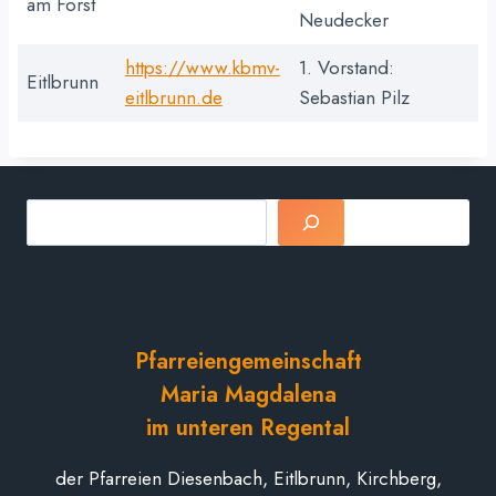
am Forst
Neudecker
https://www.kbmv-
1. Vorstand:
Eitlbrunn
eitlbrunn.de
Sebastian Pilz
Suchen
Pfarreiengemeinschaft
Maria Magdalena
im unteren Regental
der Pfarreien Diesenbach, Eitlbrunn, Kirchberg,