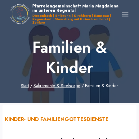
Zum
Pfarreiengemeinschaft Maria Magdalena
im unteren Regental
Inhalt
Diesenbach | Eitlbrunn | Kirchberg | Ramspau |
Regenstauf | Steinsberg mit Bubach am Forst |
springen
Zeitlarn
Familien &
Kinder
Start
/
Sakramente & Seelsorge
/
Familien & Kinder
KINDER- UND FAMILIENGOTTESDIENSTE