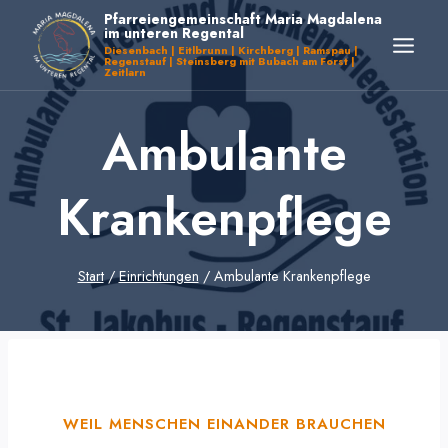
Zum
Pfarreiengemeinschaft Maria Magdalena
im unteren Regental
Inhalt
Diesenbach | Eitlbrunn | Kirchberg | Ramspau |
Regenstauf | Steinsberg mit Bubach am Forst |
springen
Zeitlarn
Ambulante
Krankenpflege
Start
/
Einrichtungen
/
Ambulante Krankenpflege
WEIL MENSCHEN EINANDER BRAUCHEN