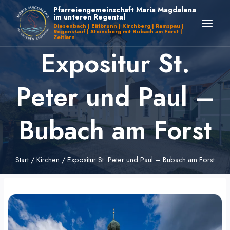
Zum
Pfarreiengemeinschaft Maria Magdalena
im unteren Regental
Inhalt
Diesenbach | Eitlbrunn | Kirchberg | Ramspau |
Regenstauf | Steinsberg mit Bubach am Forst |
springen
Zeitlarn
Expositur St.
Peter und Paul –
Bubach am Forst
Start
/
Kirchen
/
Expositur St. Peter und Paul – Bubach am Forst