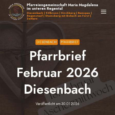
Zum
Pfarreiengemeinschaft Maria Magdalena
im unteren Regental
Inhalt
Diesenbach | Eitlbrunn | Kirchberg | Ramspau |
Regenstauf | Steinsberg mit Bubach am Forst |
springen
Zeitlarn
DIESENBACH
PFARRBRIEF
Pfarrbrief
Februar 2026
Diesenbach
Veröffentlicht am
30.01.2026