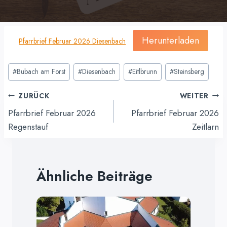
Herunterladen
Pfarrbrief Februar 2026 Diesenbach
Schlagworte:
#
Bubach am Forst
#
Diesenbach
#
Eitlbrunn
#
Steinsberg
Beitragsnavigation
ZURÜCK
WEITER
Pfarrbrief Februar 2026
Pfarrbrief Februar 2026
Regenstauf
Zeitlarn
Ähnliche Beiträge