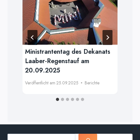
B
Ministrantentag des Dekanats
10
Laaber-Regenstauf am
Se
20.09.2025
Re
Veröffentlicht am
25.09.2025
Berichte
Verö
Suchen