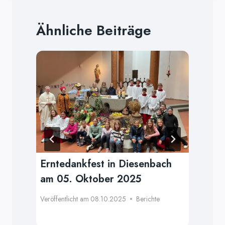
Ähnliche Beiträge
r
Erntedankfest in Diesenbach
We
am 05. Oktober 2025
Mä
Veröffentlicht am
08.10.2025
Berichte
Verö