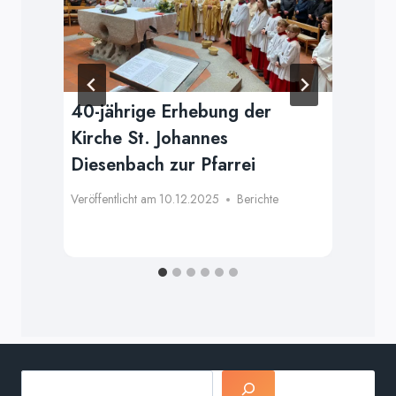
ach
40-jährige Erhebung der
Ge
Kirche St. Johannes
Wa
Diesenbach zur Pfarrei
Pf
in
Veröffentlicht am
10.12.2025
Berichte
Verö
Suchen