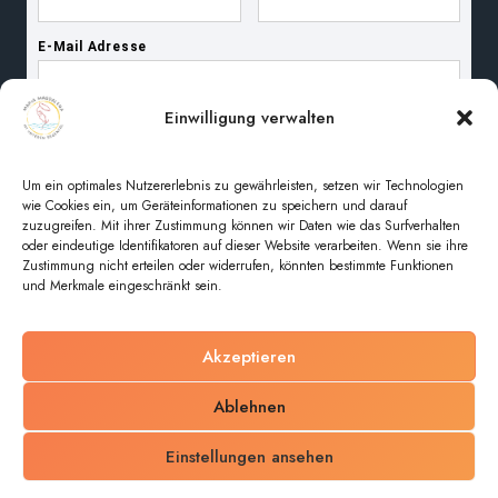
Einwilligung verwalten
Um ein optimales Nutzererlebnis zu gewährleisten, setzen wir Technologien
wie Cookies ein, um Geräteinformationen zu speichern und darauf
zuzugreifen. Mit ihrer Zustimmung können wir Daten wie das Surfverhalten
oder eindeutige Identifikatoren auf dieser Website verarbeiten. Wenn sie ihre
Zustimmung nicht erteilen oder widerrufen, könnten bestimmte Funktionen
und Merkmale eingeschränkt sein.
Akzeptieren
© 2026 Pfarreiengemeinschaft Maria Magdalena im
Ablehnen
unteren Regental
Einstellungen ansehen
Impressum
Datenschutz
Cookie-Richtlinie