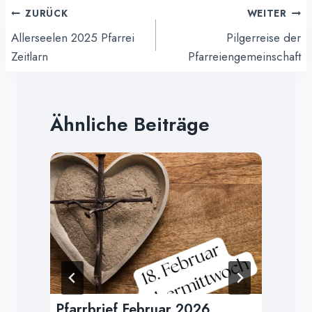
Beitragsnavigation
ZURÜCK
WEITER
Allerseelen 2025 Pfarrei
Pilgerreise der
Zeitlarn
Pfarreiengemeinschaft
Ähnliche Beiträge
Pfarrbrief Februar 2026
Sp