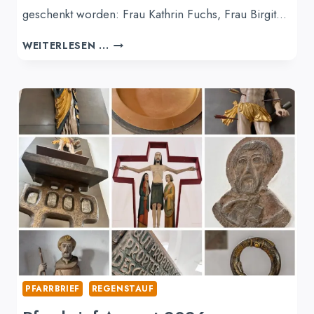
geschenkt worden: Frau Kathrin Fuchs, Frau Birgit…
NEUE
WEITERLESEN ...
KOMMUNIONHELFER
IN
DER
PFARREIENGEMEINSCHAFT
PFARRBRIEF
REGENSTAUF