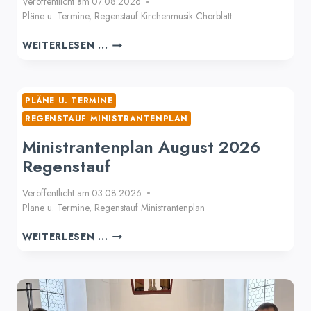
Veröffentlicht am
07.08.2026
Pläne u. Termine
,
Regenstauf Kirchenmusik Chorblatt
CHORBLATT
WEITERLESEN ...
JAHRGANG
26
MONAT
09
PLÄNE U. TERMINE
NR.
REGENSTAUF MINISTRANTENPLAN
281
Ministrantenplan August 2026
Regenstauf
Veröffentlicht am
03.08.2026
Pläne u. Termine
,
Regenstauf Ministrantenplan
MINISTRANTENPLAN
WEITERLESEN ...
AUGUST
2026
REGENSTAUF