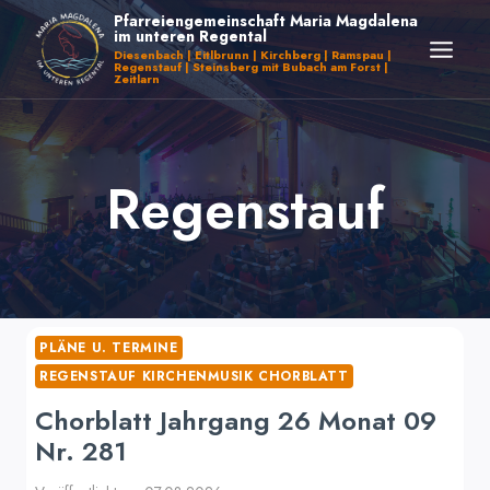
Zum
Pfarreiengemeinschaft Maria Magdalena
im unteren Regental
Inhalt
Diesenbach | Eitlbrunn | Kirchberg | Ramspau |
Regenstauf | Steinsberg mit Bubach am Forst |
springen
Zeitlarn
Regenstauf
PLÄNE U. TERMINE
REGENSTAUF KIRCHENMUSIK CHORBLATT
Chorblatt Jahrgang 26 Monat 09
Nr. 281