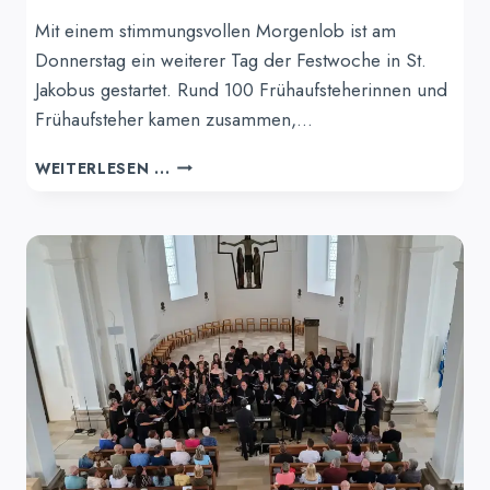
Mit einem stimmungsvollen Morgenlob ist am
Donnerstag ein weiterer Tag der Festwoche in St.
Jakobus gestartet. Rund 100 Frühaufsteherinnen und
Frühaufsteher kamen zusammen,…
EIN
WEITERLESEN ...
GUTER
START
IN
DEN
TAG:
MORGENLOB
IN
ST.
JAKOBUS