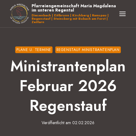
Zum
Pfarreiengemeinschaft Maria Magdalena
im unteren Regental
Inhalt
Diesenbach | Eitlbrunn | Kirchberg | Ramspau |
Regenstauf | Steinsberg mit Bubach am Forst |
springen
Zeitlarn
PLÄNE U. TERMINE
REGENSTAUF MINISTRANTENPLAN
Ministrantenplan
Februar 2026
Regenstauf
Veröffentlicht am
02.02.2026