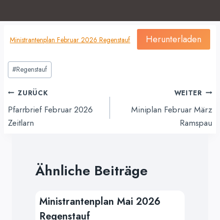
Herunterladen
Ministrantenplan Februar 2026 Regenstauf
Schlagworte:
#
Regenstauf
Beitragsnavigation
ZURÜCK
WEITER
Pfarrbrief Februar 2026
Miniplan Februar März
Zeitlarn
Ramspau
Ähnliche Beiträge
Ministrantenplan Mai 2026
Regenstauf