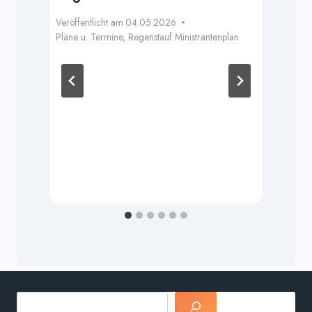
Veröffentlicht am
04.05.2026
Pläne u. Termine
,
Regenstauf Ministrantenplan
Eh
11
Verö
Suchen