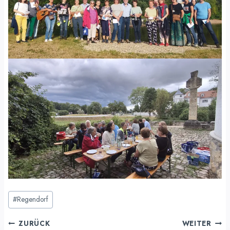
Schlagworte:
#
Regendorf
Beitragsnavigation
ZURÜCK
WEITER