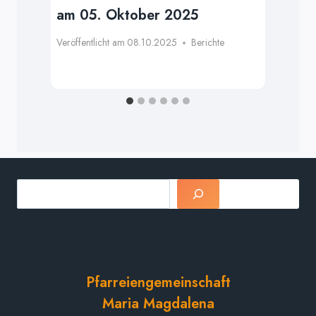
am 05. Oktober 2025
Mä
Veröffentlicht am
08.10.2025
Berichte
Verö
Suchen
Pfarreiengemeinschaft
Maria Magdalena