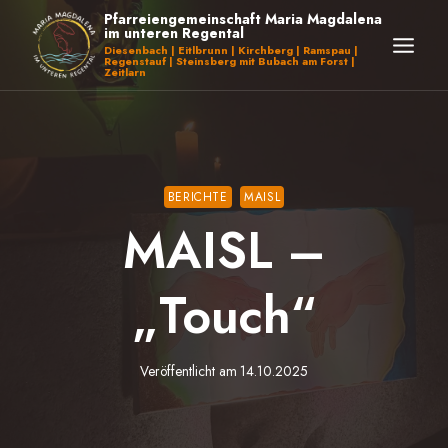
Zum
Pfarreiengemeinschaft Maria Magdalena
im unteren Regental
Inhalt
Diesenbach | Eitlbrunn | Kirchberg | Ramspau |
Regenstauf | Steinsberg mit Bubach am Forst |
springen
Zeitlarn
BERICHTE
MAISL
MAISL –
„Touch“
Veröffentlicht am
14.10.2025