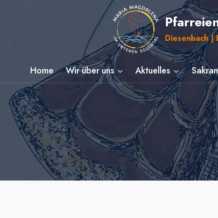
Zum
Pfarreie
Inhalt
springen
Diesenbach | E
Home
Wir über uns
Aktuelles
Sakram