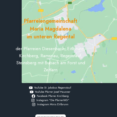
Pfarreiengemeinschaft
Maria Magdalena
im unteren Regental
der Pfarreien Diesenbach, Eitlbrunn,
Kirchberg, Ramspau, Regenstauf,
Steinsberg mit Bubach am Forst und
Zeitlarn
S
YouTube St. Jakobus Regenstauf
YouTube Pfarrer Josef Hausner
Facebook Pfarrei Kirchberg
Instagram "Die PfarrerWG"
Instagram Minis Eitlbrunn