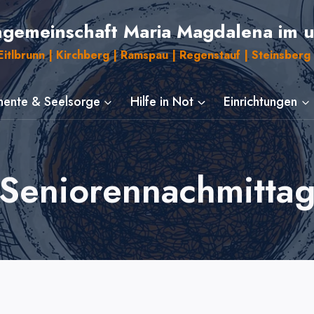
ngemeinschaft Maria Magdalena im 
itlbrunn | Kirchberg | Ramspau | Regenstauf | Steinsberg 
ente & Seelsorge
Hilfe in Not
Einrichtungen
Seniorennachmitta