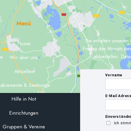
Menü
Sie erhalten unseren 
Home
Freitag des Monats per
abbestellen. Deta
Wir über uns
Aktuelles
akramente & Seelsorge
Hilfe in Not
Einrichtungen
Gruppen & Vereine