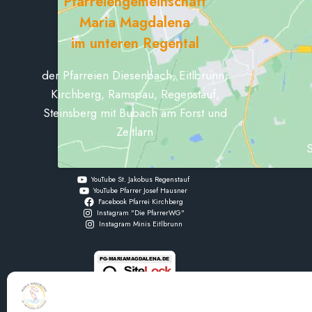
Pfarreiengemeinschaft
Maria Magdalena
im unteren Regental
der Pfarreien Diesenbach, Eitlbrunn,
Kirchberg, Ramspau, Regenstauf,
Steinsberg mit Bubach am Forst und
Zeitlarn
S
YouTube St. Jakobus Regenstauf
YouTube Pfarrer Josef Hausner
Facebook Pfarrei Kirchberg
Instagram "Die PfarrerWG"
Instagram Minis Eitlbrunn