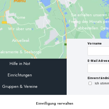
Menü
Sie erhalten unseren 
Home
Freitag des Monats per
abbestellen. Deta
Wir über uns
Aktuelles
akramente & Seelsorge
Hilfe in Not
Einrichtungen
Gruppen & Vereine
MAISL
Einwilligung verwalten