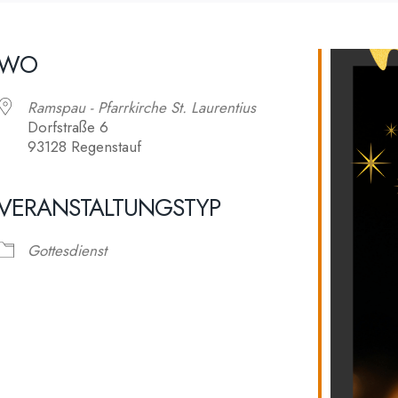
WO
Ramspau - Pfarrkirche St. Laurentius
Dorfstraße 6
93128 Regenstauf
VERANSTALTUNGSTYP
alender
iCalendar
Gottesdienst