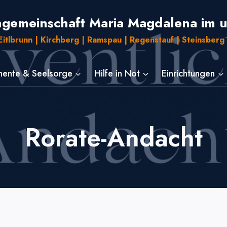
ngemeinschaft Maria Magdalena im 
itlbrunn | Kirchberg | Ramspau | Regenstauf | Steinsberg 
ente & Seelsorge
Hilfe in Not
Einrichtungen
Rorate-Andacht