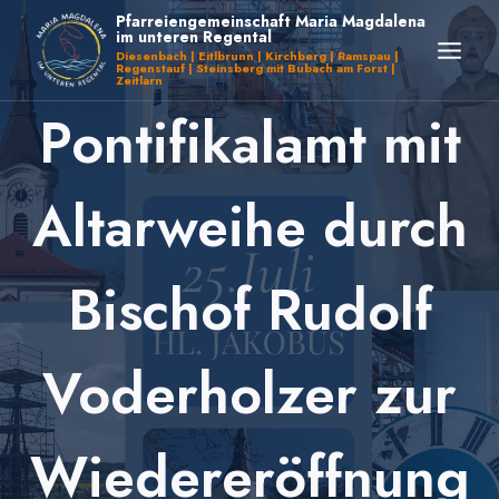
Zum
Pfarreiengemeinschaft Maria Magdalena
im unteren Regental
Inhalt
Diesenbach | Eitlbrunn | Kirchberg | Ramspau |
Regenstauf | Steinsberg mit Bubach am Forst |
springen
Zeitlarn
Pontifikalamt mit
Altarweihe durch
Bischof Rudolf
Voderholzer zur
Wiedereröffnung