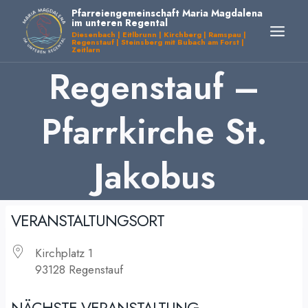
Zum
Pfarreiengemeinschaft Maria Magdalena
im unteren Regental
Inhalt
Diesenbach | Eitlbrunn | Kirchberg | Ramspau |
Regenstauf | Steinsberg mit Bubach am Forst |
springen
Zeitlarn
Regenstauf –
Pfarrkirche St.
Jakobus
VERANSTALTUNGSORT
Kirchplatz 1
93128 Regenstauf
NÄCHSTE VERANSTALTUNG