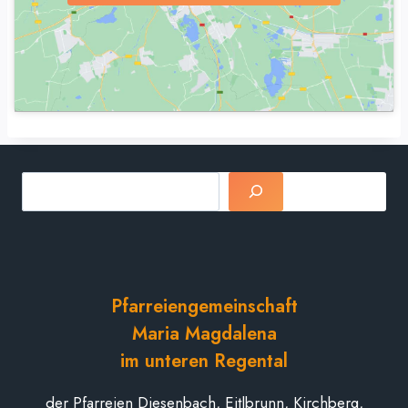
Suchen
Pfarreiengemeinschaft
Maria Magdalena
im unteren Regental
der Pfarreien Diesenbach, Eitlbrunn, Kirchberg,