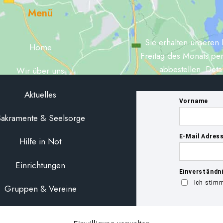
Menü
Sie erhalten unseren 
Home
Freitag des Monats per
abbestellen. Deta
Wir über uns
Aktuelles
akramente & Seelsorge
Hilfe in Not
Einrichtungen
Gruppen & Vereine
MAISL