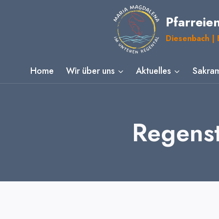
Zum
Pfarreie
Inhalt
springen
Diesenbach | E
Home
Wir über uns
Aktuelles
Sakram
Regenst