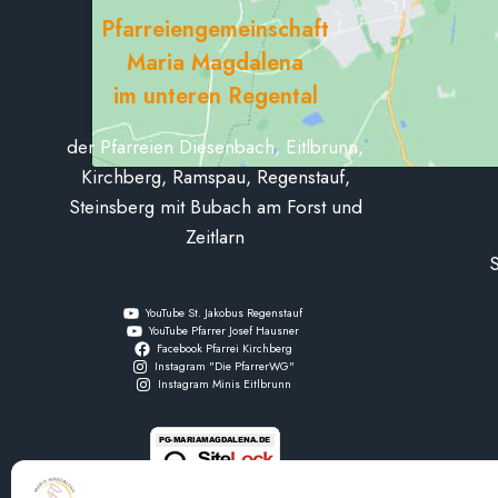
Pfarreiengemeinschaft
Maria Magdalena
im unteren Regental
der Pfarreien Diesenbach, Eitlbrunn,
Kirchberg, Ramspau, Regenstauf,
Steinsberg mit Bubach am Forst und
Zeitlarn
S
YouTube St. Jakobus Regenstauf
YouTube Pfarrer Josef Hausner
Facebook Pfarrei Kirchberg
Instagram "Die PfarrerWG"
Instagram Minis Eitlbrunn