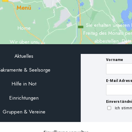
Menü
Sie erhalten unseren 
Home
Freitag des Monats per
abbestellen. Deta
Wir über uns
Aktuelles
akramente & Seelsorge
Hilfe in Not
Einrichtungen
Gruppen & Vereine
MAISL