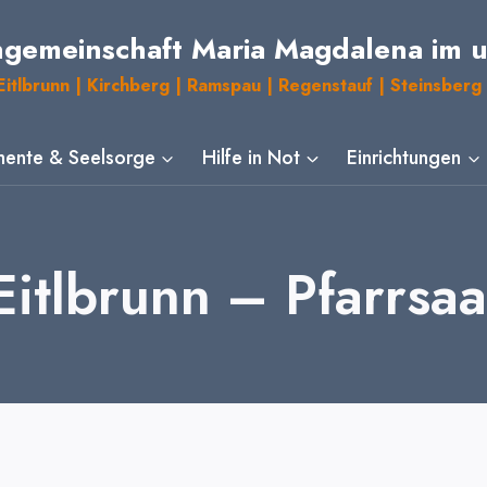
ngemeinschaft Maria Magdalena im 
itlbrunn | Kirchberg | Ramspau | Regenstauf | Steinsberg 
ente & Seelsorge
Hilfe in Not
Einrichtungen
Eitlbrunn – Pfarrsaa