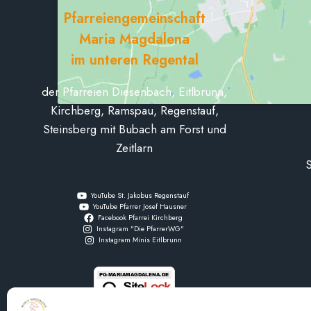
Pfarreiengemeinschaft
Maria Magdalena
im unteren Regental
der Pfarreien Diesenbach, Eitlbrunn,
Kirchberg, Ramspau, Regenstauf,
Steinsberg mit Bubach am Forst und
Zeitlarn
S
YouTube St. Jakobus Regenstauf
YouTube Pfarrer Josef Hausner
Facebook Pfarrei Kirchberg
Instagram "Die PfarrerWG"
Instagram Minis Eitlbrunn