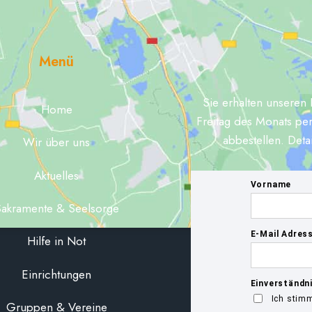
Menü
Sie erhalten unseren 
Home
Freitag des Monats per
abbestellen. Deta
Wir über uns
Aktuelles
akramente & Seelsorge
Hilfe in Not
Einrichtungen
Gruppen & Vereine