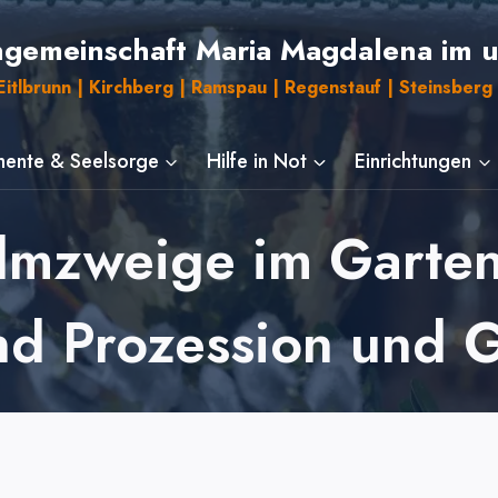
ngemeinschaft Maria Magdalena im 
itlbrunn | Kirchberg | Ramspau | Regenstauf | Steinsberg 
ente & Seelsorge
Hilfe in Not
Einrichtungen
mzweige im Garten
nd Prozession und G