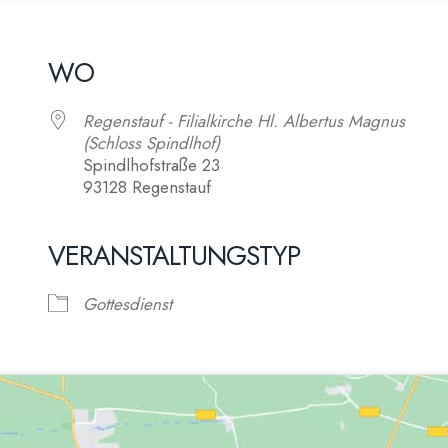
WO
Regenstauf - Filialkirche Hl. Albertus Magnus
(Schloss Spindlhof)
Spindlhofstraße 23
93128 Regenstauf
alender
VERANSTALTUNGSTYP
iCalendar
Gottesdienst