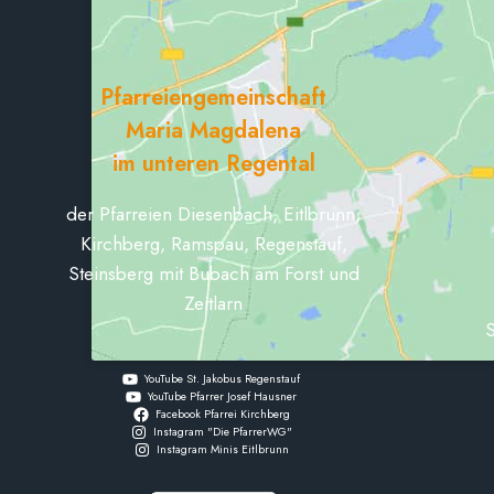
Pfarreiengemeinschaft
Maria Magdalena
im unteren Regental
der Pfarreien Diesenbach, Eitlbrunn,
Kirchberg, Ramspau, Regenstauf,
Steinsberg mit Bubach am Forst und
Zeitlarn
S
YouTube St. Jakobus Regenstauf
YouTube Pfarrer Josef Hausner
Facebook Pfarrei Kirchberg
Instagram "Die PfarrerWG"
Instagram Minis Eitlbrunn