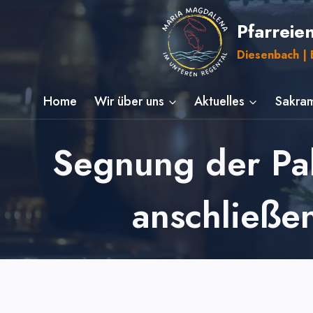
Zum
Pfarreie
Inhalt
springen
Diesenbach | E
Home
Wir über uns
Aktuelles
Sakram
Segnung der Pal
anschließe