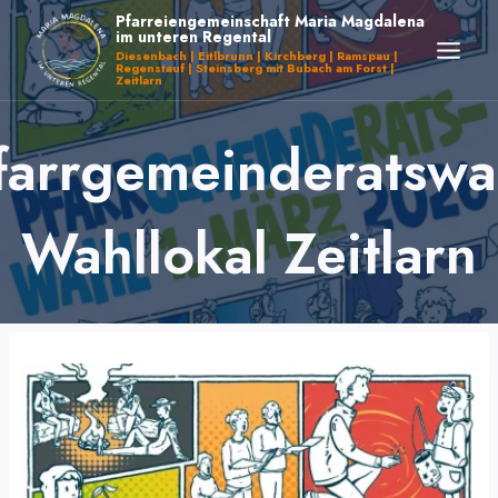
Zum
Pfarreiengemeinschaft Maria Magdalena
im unteren Regental
Inhalt
Diesenbach | Eitlbrunn | Kirchberg | Ramspau |
Regenstauf | Steinsberg mit Bubach am Forst |
springen
Zeitlarn
farrgemeinderatswa
Wahllokal Zeitlarn