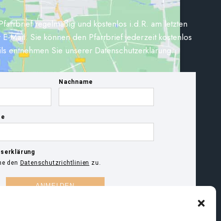
Pfarrbrief regelmäßig und kostenlos i.d.R. am letzten
 E-Mail. Sie können den Pfarrbrief jederzeit kostenlos
ils entnehmen Sie unserer Datenschutzerklärung.