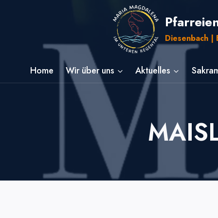
Zum
Pfarreie
Inhalt
springen
Diesenbach | E
Home
Wir über uns
Aktuelles
Sakram
MAISL