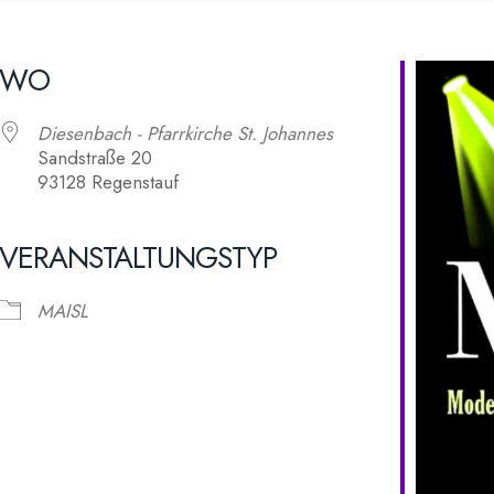
WO
Diesenbach - Pfarrkirche St. Johannes
Sandstraße 20
93128 Regenstauf
VERANSTALTUNGSTYP
alender
iCalendar
MAISL