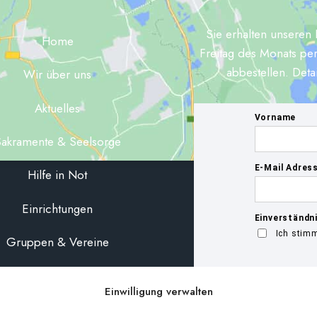
Sie erhalten unseren 
Home
Freitag des Monats per
abbestellen. Deta
Wir über uns
Aktuelles
akramente & Seelsorge
Hilfe in Not
Einrichtungen
Gruppen & Vereine
MAISL
Einwilligung verwalten
Kirchen