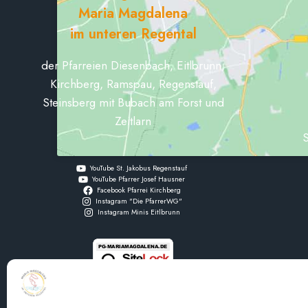
Maria Magdalena
im unteren Regental
der Pfarreien Diesenbach, Eitlbrunn,
Kirchberg, Ramspau, Regenstauf,
Steinsberg mit Bubach am Forst und
Zeitlarn
S
YouTube St. Jakobus Regenstauf
YouTube Pfarrer Josef Hausner
Facebook Pfarrei Kirchberg
Instagram "Die PfarrerWG"
Instagram Minis Eitlbrunn