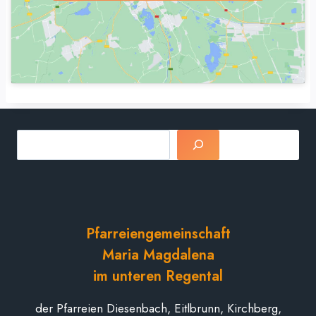
Suchen
Pfarreiengemeinschaft
Maria Magdalena
im unteren Regental
der Pfarreien Diesenbach, Eitlbrunn, Kirchberg,