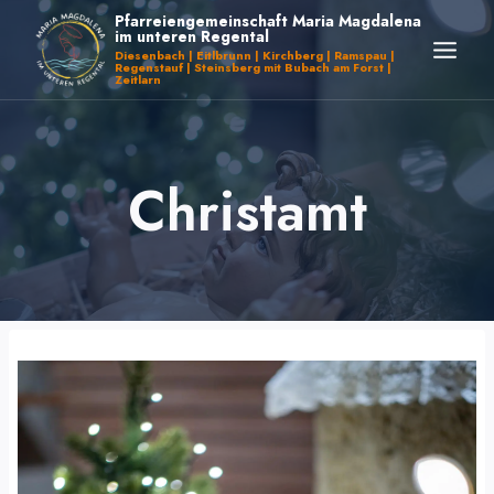
Zum
Pfarreiengemeinschaft Maria Magdalena
im unteren Regental
Inhalt
Diesenbach | Eitlbrunn | Kirchberg | Ramspau |
Regenstauf | Steinsberg mit Bubach am Forst |
springen
Zeitlarn
Christamt