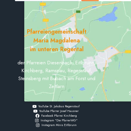
Pfarreiengemeinschaft
Maria Magdalena
im unteren Regental
der Pfarreien Diesenbach, Eitlbrunn,
Kirchberg, Ramspau, Regenstauf,
Steinsberg mit Bubach am Forst und
Zeitlarn
S
YouTube St. Jakobus Regenstauf
YouTube Pfarrer Josef Hausner
Facebook Pfarrei Kirchberg
Instagram "Die PfarrerWG"
Instagram Minis Eitlbrunn