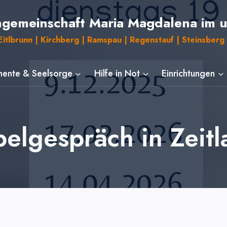
ngemeinschaft Maria Magdalena im 
itlbrunn | Kirchberg | Ramspau | Regenstauf | Steinsberg 
ente & Seelsorge
Hilfe in Not
Einrichtungen
belgespräch in Zeitl