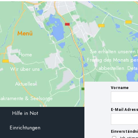
Menü
Sie erhalten unseren 
Home
Freitag des Monats per
abbestellen. Deta
Wir über uns
Aktuelles
akramente & Seelsorge
Hilfe in Not
Einrichtungen