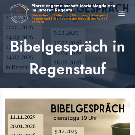
Zum
Pfarreiengemeinschaft Maria Magdalena
im unteren Regental
Inhalt
Diesenbach | Eitlbrunn | Kirchberg | Ramspau |
Regenstauf | Steinsberg mit Bubach am Forst |
springen
Zeitlarn
Bibelgespräch in
Regenstauf